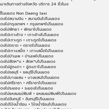
เหมาเดินทางต่างจังหวัด บริการ 24 ชั่วโมง
ซี่โนนแดง Non Daeng taxi
แดงไปสนามบิน + สนามบินไปโนนแดง
ดงไปกรุงเทพฯ + กรุงเทพฯไปโนนแดง
แดงไปพัทยา + พัทยาไปโนนแดง
ดงไปเกาะช้าง + เกาะช้างไปโนนแดง
ดงไปเกาะกูด + เกาะกูดไปโนนแดง
แดงไปตราด + ตราดไปโนนแดง
ดงไปเกาะเสม็ด + เกาะเสม็ดไปโนนแดง
ดงไปบ้านเพ + บ้านเพไปโนนแดง
แดงไปสัตห*บ + สัตห*บไปโนนแดง
ดงไปอู่ตะเภา + อู่ตะเภาไปโนนแดง
ดงไปชลบุรี + ชลบุรีไปโนนแดง
แดงไปบางแสน + บางแสนไปโนนแดง
ดงไปศรีราชา + ศรีราชาไปโนนแดง
แดงไประยอง + ระยองไปโนนแดง
ดงไปแหลมแม่พิมพ์ + แหลมแม่พิมพ์ไปโนนแดง
ดงไปจันทบุรี + จันทบุรีไปโนนแดง
ดงไปโป่งน้ำร้อน + โป่งน้ำร้อนไปโนนแดง