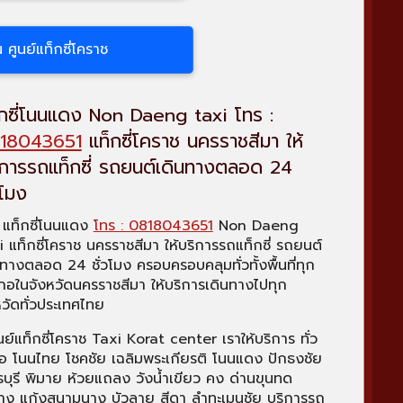
 ศูนย์แท็กซี่โคราช
็กซี่โนนแดง Non Daeng taxi โทร :
18043651
แท็กซี่โคราช นครราชสีมา ให้
ิการรถแท็กซี่ รถยนต์เดินทางตลอด 24
วโมง
็กซี่โนนแดง
โทร : 0818043651
Non Daeng
i แท็กซี่โคราช นครราชสีมา ให้บริการรถแท็กซี่ รถยนต์
นทางตลอด 24 ชั่วโมง ครอบครอบคลุมทั่วทั้งพื้นที่ทุก
ภอในจังหวัดนครราชสีมา ให้บริการเดินทางไปทุก
หวัดทั่วประเทศไทย
ย์แท็กซี่โคราช Taxi Korat center เราให้บริการ ทั่ว
สอ โนนไทย โชคชัย เฉลิมพระเกียรติ โนนแดง ปักธงชัย
ุรี พิมาย ห้วยแถลง วังน้ําเขียว คง ด่านขุนทด
งยาง แก้งสนามนาง บัวลาย สีดา ลำทะเมนชัย บริการรถ