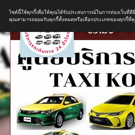
ไซต์นี้ใช้คุกกี้เพื่อให้คุณได้รับประสบการณ์ในการท่องเว็บที่ดียิ่
Taxikorat 
คุณสามารถยอมรับคุกกี้ทั้งหมดหรือเลือกประเภทของคุกกี้ที่
ชั่วโมง