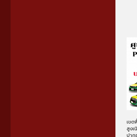
เขตพ
สูงเ
ปากช