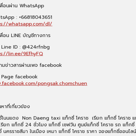
มเพื่อนผ่าน WhatsApp
tsApp : +66818043651
ps://whatsapp.com/dl/
มเพื่อน LINE บัญชีทางการ
 Line ID : @424rfnbg
s://lin.ee/9EfhyFQ
ามข่าวสารผ่านเพจ facebook
k Page facebook
.facebook.com/pongsak.chomchuen
หาที่เกี่ยวข้อง
ซี่โนนแดง Non Daeng taxi แท็กซี่ โคราช เรียก แท็กซี่ โคราช แท็กซ
 เรียก แท็กซี่ 24 ชั่วโมง แท็กซี่ เซฟวัน ศูนย์แท็กซี่ โคราช รถ แท็ก
ซี่ นครราชสีมา ในเมือง เหมา แท็กซี่ โคราช ราคา จองแท็กซี่ออนไลน