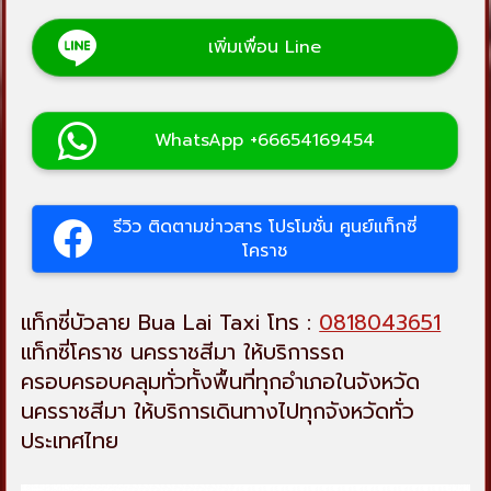
เพิ่มเพื่อน Line
WhatsApp +66654169454
รีวิว ติดตามข่าวสาร โปรโมชั่น ศูนย์แท็กซี่
โคราช
แท็กซี่บัวลาย Bua Lai Taxi โทร :
0818043651
แท็กซี่โคราช นครราชสีมา ให้บริการรถ
ครอบครอบคลุมทั่วทั้งพื้นที่ทุกอำเภอในจังหวัด
นครราชสีมา ให้บริการเดินทางไปทุกจังหวัดทั่ว
ประเทศไทย