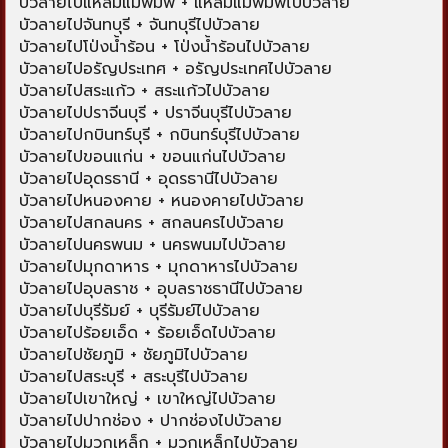
บัวลายไปแหลมแม่พิมพ์ + แหลมแม่พิมพ์ไปบัวลาย
บัวลายไปจันทบุรี + จันทบุรีไปบัวลาย
บัวลายไปโป่งน้ำร้อน + โป่งน้ำร้อนไปบัวลาย
บัวลายไปอรัญประเทศ + อรัญประเทศไปบัวลาย
บัวลายไปสระแก้ว + สระแก้วไปบัวลาย
บัวลายไปปราจีนบุรี + ปราจีนบุรีไปบัวลาย
บัวลายไปกบินทร์บุรี + กบินทร์บุรีไปบัวลาย
บัวลายไปขอนแก่น + ขอนแก่นไปบัวลาย
บัวลายไปอุดรธานี + อุดรธานีไปบัวลาย
บัวลายไปหนองคาย + หนองคายไปบัวลาย
บัวลายไปสกลนคร + สกลนครไปบัวลาย
บัวลายไปนครพนม + นครพนมไปบัวลาย
บัวลายไปมุกดาหาร + มุกดาหารไปบัวลาย
บัวลายไปอุบลราช + อุบลราชธานีไปบัวลาย
บัวลายไปบุรีรัมย์ + บุรีรัมย์ไปบัวลาย
บัวลายไปร้อยเอ็ด + ร้อยเอ็ดไปบัวลาย
บัวลายไปชัยภูมิ + ชัยภูมิไปบัวลาย
บัวลายไปสระบุรี + สระบุรีไปบัวลาย
บัวลายไปเขาใหญ่ + เขาใหญ่ไปบัวลาย
บัวลายไปปากช่อง + ปากช่องไปบัวลาย
บัวลายไปมวกเหล็ก + มวกเหล็กไปบัวลาย