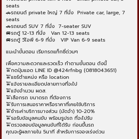
seats
🚗รถยนต์ private ใหญ่ 7 ที่นั่ง Private car, large, 7
seats
🚗รถยนต์ SUV 7 ที่นั่ง 7-seater SUV
🚐รถตู้ 12-13 ที่นั่ง Van 12-13 seats
🚐รถตู้ วีไอพี 6-9 ที่นั่ง VIP Van 6-9 seats
แนะนำขั้นตอน เรียกรถแท็กซี่ด่วนๆ
เพื่อความสะดวกและรวดเร็ว ทำตามขั้นตอน ดังนี้
🚖กดปุ่มแอด LINE ID @424rfnbg (0818043651)
🚖แชร์ตำแหน่ง หรือ location
🚖แจ้งรายละเอียดปลายทางที่จะไป
🚖แจ้งจำนวน ผดส.
🚖เลือกรถ ขนาดรถ ที่ต้องการ
🚖รับการเสนอราคาหรือราคาที่เคยใช้บริการ
🚖ชำระค่าบริการบางส่วน (มัดจำ) 10-20%
🚖รอรับข้อมูลคนขับ พร้อมรูปรถ ที่จะไปรับ
🚖ตรวจสอบข้อมูลคนขับที่ได้รับ ก่อนขึ้นรถ
คุณจะรู้ผลภายใน 5นาที สำหรับการจองเร่งด่วน