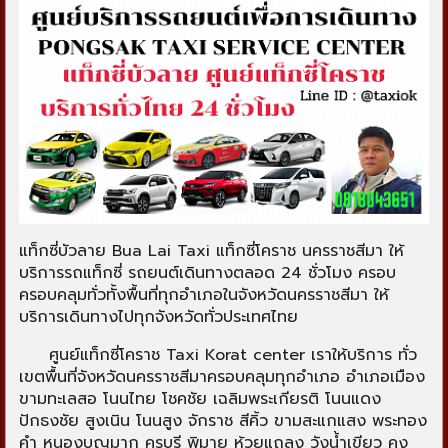
แท็กซี่บัวลาย Bua Lai Taxi แท็กซี่โคราช นครราชสีมา ให้
บริการรถแท็กซี่ รถยนต์เดินทางตลอด 24 ชั่วโมง ครอบ
ครอบคลุมทั่วทั้งพื้นที่ทุกอำเภอในจังหวัดนครราชสีมา ให้
บริการเดินทางไปทุกจังหวัดทั่วประเทศไทย
ศูนย์แท็กซี่โคราช Taxi Korat center เราให้บริการ ทั่ว
เขตพื้นที่จังหวัดนครราชสีมาครอบคลุมทุกอําเภอ อำเภอเมือง
ขามทะเลสอ โนนไทย โชคชัย เฉลิมพระเกียรติ โนนแดง
ปักธงชัย สูงเนิน โนนสูง จักราช สีคิ้ว ขามสะแกแสง พระทอง
คำ หนองบุญมาก ครบุรี พิมาย ห้วยแถลง วังน้ําเขียว คง