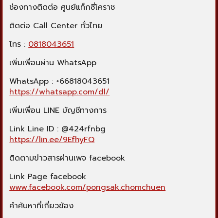
ช่องทางติดต่อ ศูนย์แท็กซี่โคราช
ติดต่อ Call Center ทั่วไทย
โทร :
0818043651
เพิ่มเพื่อนผ่าน WhatsApp
WhatsApp : +66818043651
https://whatsapp.com/dl/
เพิ่มเพื่อน LINE บัญชีทางการ
Link Line ID : @424rfnbg
https://lin.ee/9EfhyFQ
ติดตามข่าวสารผ่านเพจ facebook
Link Page facebook
www.facebook.com/pongsak.chomchuen
คำค้นหาที่เกี่ยวข้อง